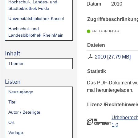
Hochschul-, Landes- und
Datum
2010
Stadtbibliothek Fulda
Universitätsbibliothek Kassel
Zugriffsbeschränkun
Hochschul- und
FREI ABRUFBAR
Landesbibliothek RheinMain
Dateien
Inhalt
2010
[
27,79 MB
]
Themen
Statistik
Listen
Das PDF-Dokument w
mal heruntergeladen.
Neuzugänge
Titel
Lizenz-/Rechtehinwei
Autor / Beteiligte
Urheberrech
Ort
1.0
Verlage