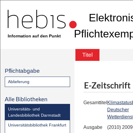
Elektron
Pflichtexem
Information auf den Punkt
Titel
Pflichtabgabe
Ablieferung
E-Zeitschrift
Alle Bibliotheken
Gesamttitel
Klimastatusb
Universitäts- und
Deutscher
Landesbibliothek Darmstadt
Wetterdiens
Universitätsbibliothek Frankfurt
Ausgabe
(2010) 2009