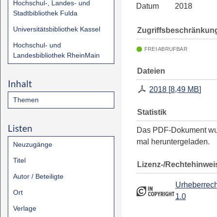
Hochschul-, Landes- und
Datum
2018
Stadtbibliothek Fulda
Universitätsbibliothek Kassel
Zugriffsbeschränkun
Hochschul- und
FREI ABRUFBAR
Landesbibliothek RheinMain
Dateien
Inhalt
2018
[
8,49 MB
]
Themen
Statistik
Listen
Das PDF-Dokument w
mal heruntergeladen.
Neuzugänge
Titel
Lizenz-/Rechtehinwei
Autor / Beteiligte
Urheberrech
Ort
1.0
Verlage