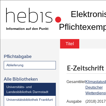
Elektron
Pflichtexem
Information auf den Punkt
Titel
Pflichtabgabe
Ablieferung
E-Zeitschrift
Alle Bibliotheken
Gesamttitel
Klimastatusb
Universitäts- und
Deutscher
Landesbibliothek Darmstadt
Wetterdiens
Universitätsbibliothek Frankfurt
Ausgabe
(2018) 2017