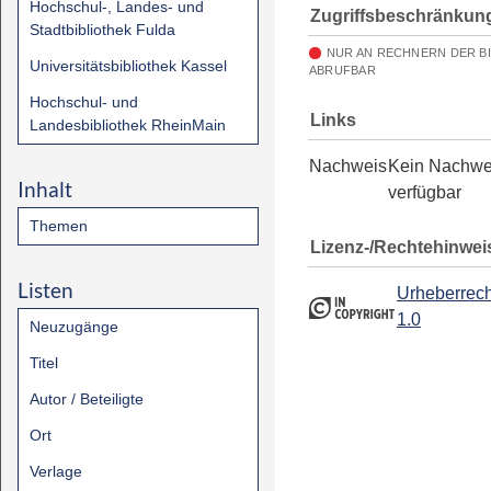
Hochschul-, Landes- und
Zugriffsbeschränkun
Stadtbibliothek Fulda
NUR AN RECHNERN DER B
Universitätsbibliothek Kassel
ABRUFBAR
Hochschul- und
Links
Landesbibliothek RheinMain
Nachweis
Kein Nachwe
Inhalt
verfügbar
Themen
Lizenz-/Rechtehinwei
Listen
Urheberrech
1.0
Neuzugänge
Titel
Autor / Beteiligte
Ort
Verlage