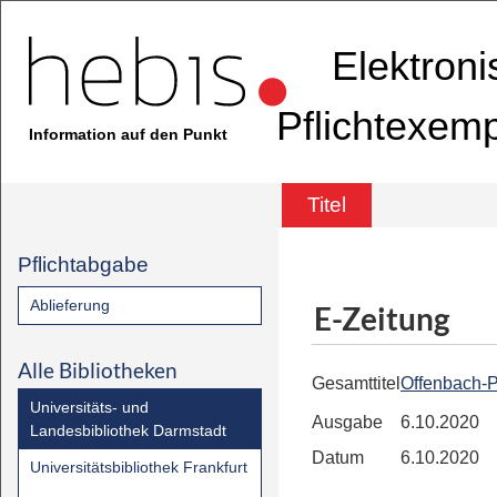
Elektron
Pflichtexem
Information auf den Punkt
Titel
Pflichtabgabe
Ablieferung
E-Zeitung
Alle Bibliotheken
Gesamttitel
Offenbach-P
Universitäts- und
Ausgabe
6.10.2020
Landesbibliothek Darmstadt
Datum
6.10.2020
Universitätsbibliothek Frankfurt