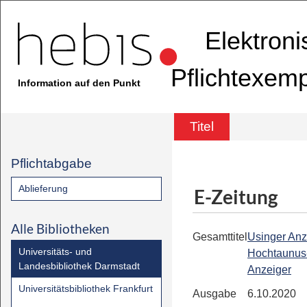
Elektron
Pflichtexem
Information auf den Punkt
Titel
Pflichtabgabe
Ablieferung
E-Zeitung
Alle Bibliotheken
Gesamttitel
Usinger Anz
Universitäts- und
Hochtaunus
Landesbibliothek Darmstadt
Anzeiger
Universitätsbibliothek Frankfurt
Ausgabe
6.10.2020