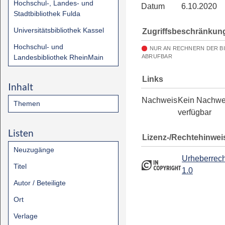
Hochschul-, Landes- und
Datum
6.10.2020
Stadtbibliothek Fulda
Universitätsbibliothek Kassel
Zugriffsbeschränkun
Hochschul- und
NUR AN RECHNERN DER B
Landesbibliothek RheinMain
ABRUFBAR
Links
Inhalt
Nachweis
Kein Nachwe
Themen
verfügbar
Listen
Lizenz-/Rechtehinwei
Neuzugänge
Urheberrech
Titel
1.0
Autor / Beteiligte
Ort
Verlage