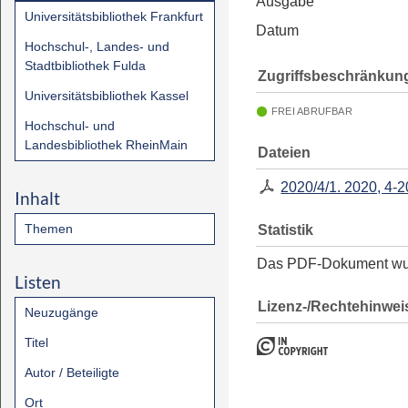
Ausgabe
Universitätsbibliothek Frankfurt
Datum
Hochschul-, Landes- und
Stadtbibliothek Fulda
Zugriffsbeschränkun
Universitätsbibliothek Kassel
FREI ABRUFBAR
Hochschul- und
Landesbibliothek RheinMain
Dateien
2020/4/1. 2020, 4-20
Inhalt
Themen
Statistik
Das PDF-Dokument w
Listen
Lizenz-/Rechtehinwei
Neuzugänge
Titel
Autor / Beteiligte
Ort