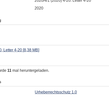
2020/4/1 (2020) 4-20. Letter 4-20
2020
g
, Letter 4-20
[
8,38 MB
]
urde
11
mal heruntergeladen.
s
Urheberrechtsschutz 1.0