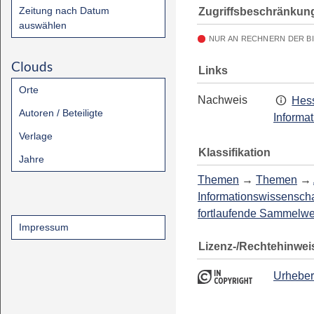
Zeitung nach Datum
Zugriffsbeschränkun
auswählen
NUR AN RECHNERN DER B
Clouds
Links
Orte
Nachweis
Hess
Autoren / Beteiligte
Informa
Verlage
Klassifikation
Jahre
Themen
→
Themen
→
Informationswissenscha
fortlaufende Sammelw
Impressum
Lizenz-/Rechtehinwei
Urheber