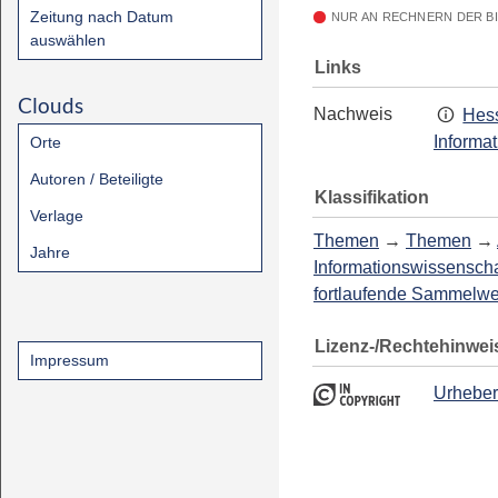
Zeitung nach Datum
NUR AN RECHNERN DER B
auswählen
Links
Clouds
Nachweis
Hess
Informa
Orte
Autoren / Beteiligte
Klassifikation
Verlage
Themen
→
Themen
→
Jahre
Informationswissenscha
fortlaufende Sammelw
Lizenz-/Rechtehinwei
Impressum
Urheber