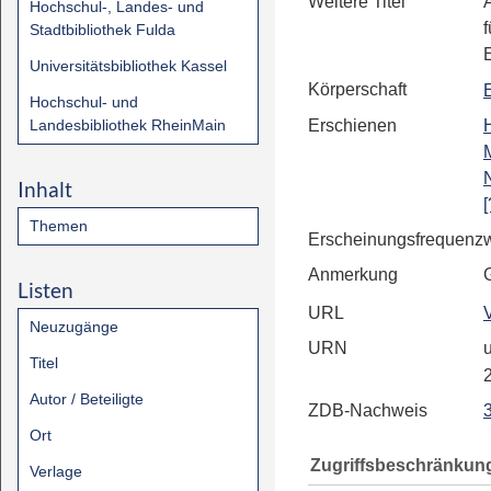
Weitere Titel
A
Hochschul-, Landes- und
Stadtbibliothek Fulda
Universitätsbibliothek Kassel
Körperschaft
Hochschul- und
Landesbibliothek RheinMain
Erschienen
Inhalt
[
Themen
Erscheinungsfrequenz
Anmerkung
Listen
URL
Neuzugänge
URN
u
Titel
Autor / Beteiligte
ZDB-Nachweis
Ort
Zugriffsbeschränkun
Verlage