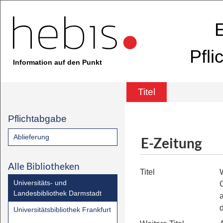
E
Pfli
Information auf den Punkt
Titel
Pflichtabgabe
Ablieferung
E-Zeitung
Alle Bibliotheken
Titel
Universitäts- und
Landesbibliothek Darmstadt
a
Universitätsbibliothek Frankfurt