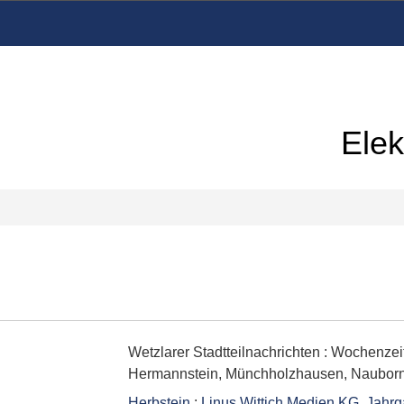
Elek
Wetzlarer Stadtteilnachrichten
:
Wochenzeit
Hermannstein, Münchholzhausen, Nauborn
Herbstein
:
Linus Wittich Medien KG
,
Jahrg