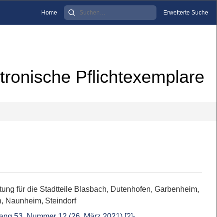
Home
Erweiterte Suche
tronische Pflichtexemplare
ung für die Stadtteile Blasbach, Dutenhofen, Garbenheim,
, Naunheim, Steindorf
ang 53, Nummer 12 (26. März 2021) [?]-