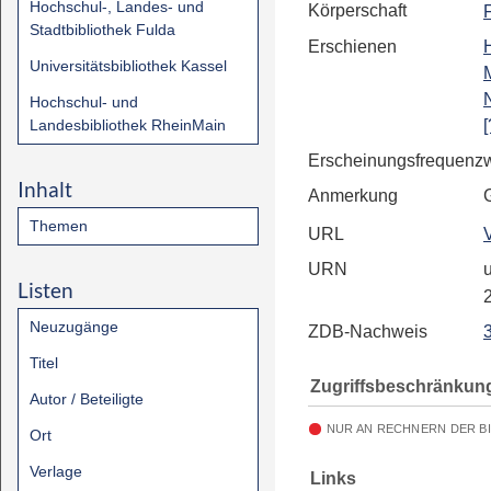
Hochschul-, Landes- und
Körperschaft
Stadtbibliothek Fulda
Erschienen
Universitätsbibliothek Kassel
Hochschul- und
Landesbibliothek RheinMain
[
Erscheinungsfrequenz
Inhalt
Anmerkung
Themen
URL
URN
u
Listen
Neuzugänge
ZDB-Nachweis
Titel
Zugriffsbeschränkun
Autor / Beteiligte
NUR AN RECHNERN DER B
Ort
Verlage
Links