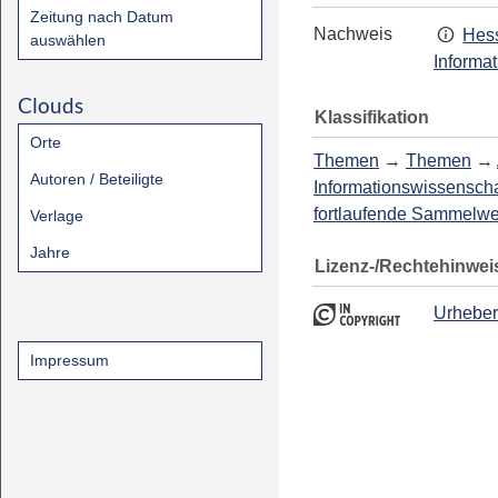
Zeitung nach Datum
Nachweis
Hess
auswählen
Informa
Clouds
Klassifikation
Orte
Themen
→
Themen
→
Autoren / Beteiligte
Informationswissenscha
fortlaufende Sammelw
Verlage
Jahre
Lizenz-/Rechtehinwei
Urheber
Impressum