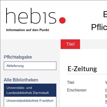
E
Pfli
Information auf den Punkt
Titel
Pflichtabgabe
Ablieferung
E-Zeitung
Alle Bibliotheken
Titel
Universitäts- und
Erschienen
Landesbibliothek Darmstadt
Universitätsbibliothek Frankfurt
N