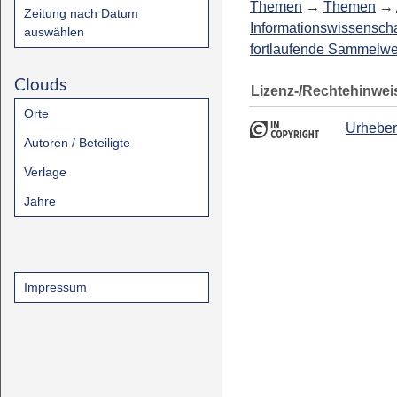
Themen
→
Themen
→
Zeitung nach Datum
Informationswissenscha
auswählen
fortlaufende Sammelw
Clouds
Lizenz-/Rechtehinwei
Orte
Urheber
Autoren / Beteiligte
Verlage
Jahre
Impressum