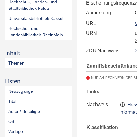
Hochschul-, Landes- und
Erscheinungsfrequenz
Stadtbibliothek Fulda
Anmerkung
Universitätsbibliothek Kassel
URL
Hochschul- und
URN
u
Landesbibliothek RheinMain
ZDB-Nachweis
Inhalt
Themen
Zugriffsbeschränkun
NUR AN RECHNERN DER B
Listen
Neuzugänge
Links
Titel
Nachweis
Hess
Autor / Beteiligte
Informa
Ort
Klassifikation
Verlage