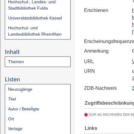
Hochschul-, Landes- und
Stadtbibliothek Fulda
Erschienen
Universitätsbibliothek Kassel
Hochschul- und
[
Landesbibliothek RheinMain
Erscheinungsfrequenz
Inhalt
Anmerkung
URL
Themen
URN
u
Listen
ZDB-Nachweis
Neuzugänge
Titel
Zugriffsbeschränkun
Autor / Beteiligte
NUR AN RECHNERN DER B
Ort
Links
Verlage