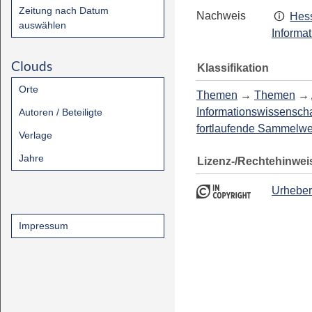
Zeitung nach Datum
Nachweis
Hess
auswählen
Informa
Clouds
Klassifikation
Orte
Themen
→
Themen
→
Informationswissenscha
Autoren / Beteiligte
fortlaufende Sammelw
Verlage
Jahre
Lizenz-/Rechtehinwei
Urheber
Impressum