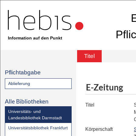
E
Pfli
Information auf den Punkt
Titel
Pflichtabgabe
Ablieferung
E-Zeitung
Alle Bibliotheken
Titel
S
Universitäts- und
M
Landesbibliothek Darmstadt
Universitätsbibliothek Frankfurt
Körperschaft