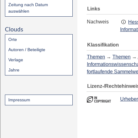
Zeitung nach Datum
Links
auswählen
Nachweis
Hess
Clouds
Informa
Orte
Klassifikation
Autoren / Beteiligte
Themen
→
Themen
→
Verlage
Informationswissenscha
Jahre
fortlaufende Sammelw
Lizenz-/Rechtehinwei
Urheber
Impressum