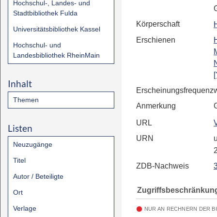
Hochschul-, Landes- und
Stadtbibliothek Fulda
Körperschaft
Universitätsbibliothek Kassel
Erschienen
Hochschul- und
Landesbibliothek RheinMain
[
Inhalt
Erscheinungsfrequenz
Themen
Anmerkung
URL
Listen
URN
u
Neuzugänge
Titel
ZDB-Nachweis
Autor / Beteiligte
Zugriffsbeschränkun
Ort
Verlage
NUR AN RECHNERN DER B