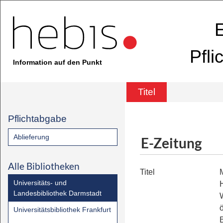
E
Pfli
Information auf den Punkt
Titel
Pflichtabgabe
Ablieferung
E-Zeitung
Alle Bibliotheken
Titel
Universitäts- und
Landesbibliothek Darmstadt
ö
Universitätsbibliothek Frankfurt