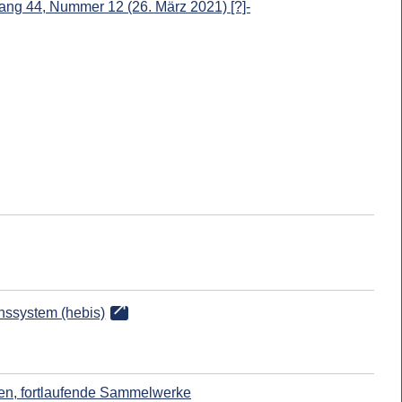
ang 44, Nummer 12 (26. März 2021) [?]-
onssystem (hebis)
ften, fortlaufende Sammelwerke