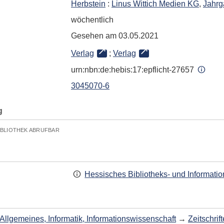
Herbstein
:
Linus Wittich Medien KG
,
Jahrg
wöchentlich
Gesehen am 03.05.2021
Verlag
;
Verlag
urn:nbn:de:hebis:17:epflicht-27657
3045070-6
g
IBLIOTHEK ABRUFBAR
Hessisches Bibliotheks- und Informati
Allgemeines, Informatik, Informationswissenschaft
→
Zeitschri