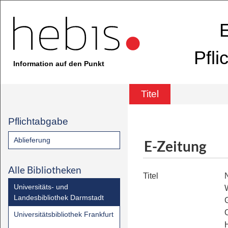
E
Pfli
Information auf den Punkt
Titel
Pflichtabgabe
Ablieferung
E-Zeitung
Alle Bibliotheken
Titel
Universitäts- und
Landesbibliothek Darmstadt
O
Universitätsbibliothek Frankfurt