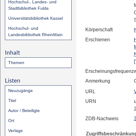
Hochschul-, Landes- und
Stadtbibliothek Fulda
Universitätsbibliothek Kassel
Hochschul- und
Körperschaft
Landesbibliothek RheinMain
Erschienen
Inhalt
[
Themen
Erscheinungsfrequenz
Listen
Anmerkung
Neuzugänge
URL
Titel
URN
u
Autor / Beteiligte
ZDB-Nachweis
Ort
Verlage
Zugriffsbeschränkun