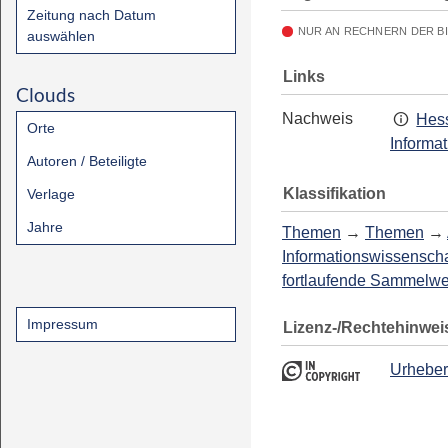
Zeitung nach Datum
NUR AN RECHNERN DER B
auswählen
Links
Clouds
Nachweis
Hess
Orte
Informa
Autoren / Beteiligte
Klassifikation
Verlage
Jahre
Themen
→
Themen
→
Informationswissenscha
fortlaufende Sammelw
Impressum
Lizenz-/Rechtehinwei
Urheber