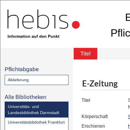
E
Pfli
Information auf den Punkt
Titel
Pflichtabgabe
Ablieferung
E-Zeitung
Alle Bibliotheken
Titel
Universitäts- und
Landesbibliothek Darmstadt
Körperschaft
Universitätsbibliothek Frankfurt
Erschienen