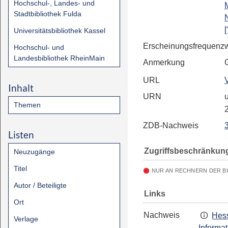
Hochschul-, Landes- und
Stadtbibliothek Fulda
[
Universitätsbibliothek Kassel
Erscheinungsfrequenz
Hochschul- und
Landesbibliothek RheinMain
Anmerkung
URL
Inhalt
URN
u
Themen
ZDB-Nachweis
Listen
Zugriffsbeschränkun
Neuzugänge
Titel
NUR AN RECHNERN DER B
Autor / Beteiligte
Links
Ort
Nachweis
Hess
Verlage
Informa