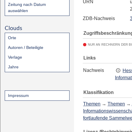
URN
u
Zeitung nach Datum
auswählen
ZDB-Nachweis
Clouds
Zugriffsbeschränkun
Orte
NUR AN RECHNERN DER B
Autoren / Beteiligte
Verlage
Links
Jahre
Nachweis
Hess
Informa
Klassifikation
Impressum
Themen
→
Themen
→
Informationswissenscha
fortlaufende Sammelw
Lizenz-/Rechtehinwei