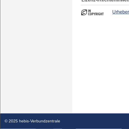
Urheber
© 2025 hebis-Verbundzentrale