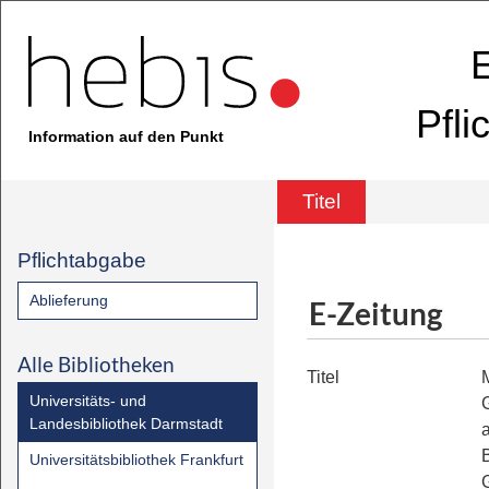
E
Pfli
Information auf den Punkt
Titel
Pflichtabgabe
Ablieferung
E-Zeitung
Alle Bibliotheken
Titel
M
Universitäts- und
Landesbibliothek Darmstadt
Universitätsbibliothek Frankfurt