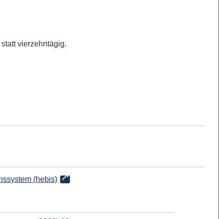
statt vierzehntägig.
onssystem (hebis)