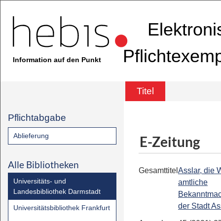
Elektron
Pflichtexem
Information auf den Punkt
Titel
Pflichtabgabe
Ablieferung
E-Zeitung
Alle Bibliotheken
Gesamttitel
Asslar, die 
Universitäts- und
amtliche
Landesbibliothek Darmstadt
Bekanntma
der Stadt As
Universitätsbibliothek Frankfurt