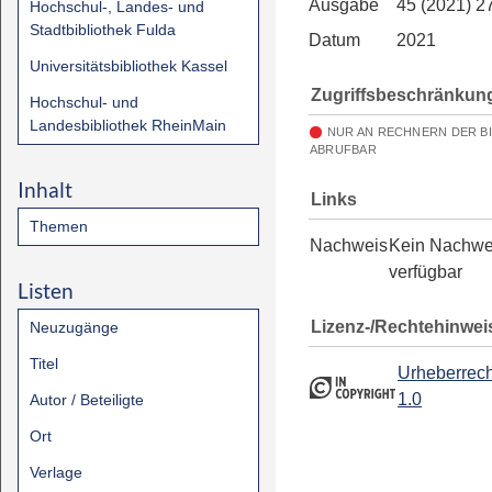
Ausgabe
45 (2021) 2
Hochschul-, Landes- und
Stadtbibliothek Fulda
Datum
2021
Universitätsbibliothek Kassel
Zugriffsbeschränkun
Hochschul- und
Landesbibliothek RheinMain
NUR AN RECHNERN DER B
ABRUFBAR
Inhalt
Links
Themen
Nachweis
Kein Nachwe
verfügbar
Listen
Lizenz-/Rechtehinwei
Neuzugänge
Titel
Urheberrech
1.0
Autor / Beteiligte
Ort
Verlage