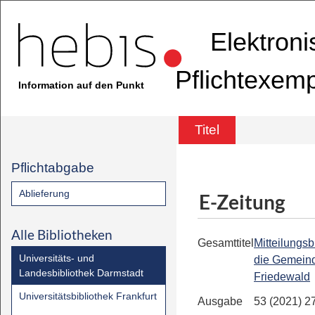
Elektron
Pflichtexem
Information auf den Punkt
Titel
Pflichtabgabe
Ablieferung
E-Zeitung
Alle Bibliotheken
Gesamttitel
Mitteilungsbl
Universitäts- und
die Gemein
Landesbibliothek Darmstadt
Friedewald
Universitätsbibliothek Frankfurt
Ausgabe
53 (2021) 2