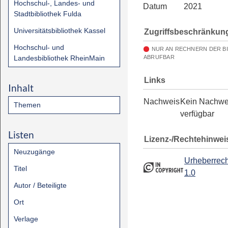
Hochschul-, Landes- und
Datum
2021
Stadtbibliothek Fulda
Universitätsbibliothek Kassel
Zugriffsbeschränkun
Hochschul- und
NUR AN RECHNERN DER B
Landesbibliothek RheinMain
ABRUFBAR
Links
Inhalt
Nachweis
Kein Nachwe
Themen
verfügbar
Listen
Lizenz-/Rechtehinwei
Neuzugänge
Urheberrech
Titel
1.0
Autor / Beteiligte
Ort
Verlage