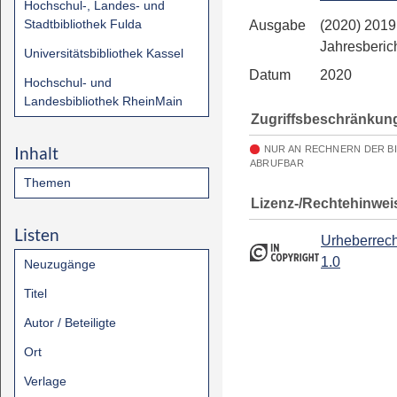
Hochschul-, Landes- und
Stadtbibliothek Fulda
Ausgabe
(2020) 2019
Jahresberic
Universitätsbibliothek Kassel
Datum
2020
Hochschul- und
Landesbibliothek RheinMain
Zugriffsbeschränkun
Inhalt
NUR AN RECHNERN DER B
ABRUFBAR
Themen
Lizenz-/Rechtehinwei
Listen
Urheberrech
1.0
Neuzugänge
Titel
Autor / Beteiligte
Ort
Verlage