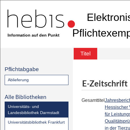
Elektron
Pflichtexem
Information auf den Punkt
Titel
Pflichtabgabe
Ablieferung
E-Zeitschrift
Alle Bibliotheken
Gesamttitel
Jahresbericht
Universitäts- und
Hessischer
Landesbibliothek Darmstadt
für Leistung
Qualitätspr
Universitätsbibliothek Frankfurt
in der Tierzu