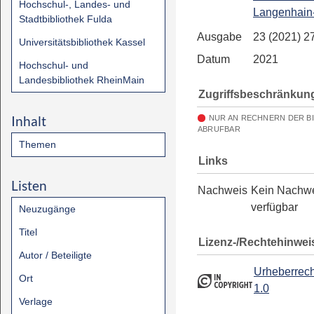
Hochschul-, Landes- und
Langenhain
Stadtbibliothek Fulda
Ausgabe
23 (2021) 2
Universitätsbibliothek Kassel
Datum
2021
Hochschul- und
Landesbibliothek RheinMain
Zugriffsbeschränkun
Inhalt
NUR AN RECHNERN DER B
ABRUFBAR
Themen
Links
Listen
Nachweis
Kein Nachw
verfügbar
Neuzugänge
Titel
Lizenz-/Rechtehinwei
Autor / Beteiligte
Urheberrech
Ort
1.0
Verlage