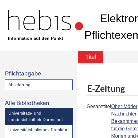
Elektro
Pflichtexe
Information auf den Punkt
Titel
Pflichtabgabe
Ablieferung
E-Zeitung
Alle Bibliotheken
Gesamttitel
Ober-Mörler
Universitäts- und
Nachrichten 
Landesbibliothek Darmstadt
Bekanntmac
für die Gem
Universitätsbibliothek Frankfurt
Mörlen und d