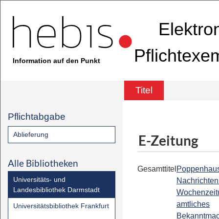
Elektro
Pflichtexe
Information auf den Punkt
Titel
Pflichtabgabe
Ablieferung
E-Zeitung
Alle Bibliotheken
Gesamttitel
Poppenhau
Universitäts- und
Nachrichten 
Landesbibliothek Darmstadt
Wochenzeit
amtliches
Universitätsbibliothek Frankfurt
Bekanntmac