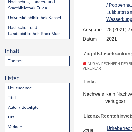
Hochschul-, Landes- und
/ Poppenha
Stadtbibliothek Fulda
Luftkurort a
Universitätsbibliothek Kassel
Wasserkup
Hochschul- und
Ausgabe
28 (2021) 2
Landesbibliothek RheinMain
Datum
2021
Inhalt
Zugriffsbeschränkun
Themen
NUR AN RECHNERN DER B
ABRUFBAR
Listen
Links
Neuzugänge
Nachweis
Kein Nachw
Titel
verfügbar
Autor / Beteiligte
Lizenz-/Rechtehinwei
Ort
Verlage
Urheberrech