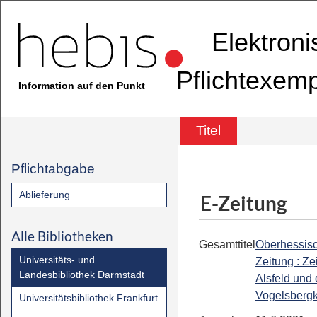
Elektron
Pflichtexem
Information auf den Punkt
Titel
Pflichtabgabe
Ablieferung
E-Zeitung
Alle Bibliotheken
Gesamttitel
Oberhessis
Universitäts- und
Zeitung : Ze
Landesbibliothek Darmstadt
Alsfeld und
Vogelsbergk
Universitätsbibliothek Frankfurt