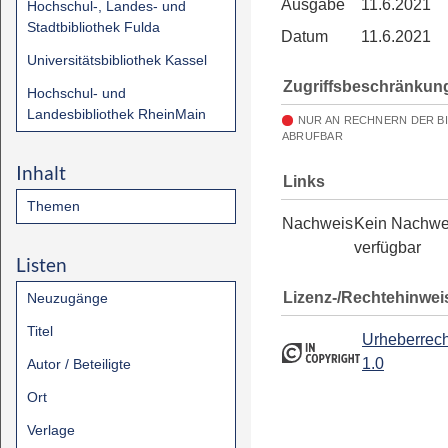
Ausgabe
11.6.2021
Hochschul-, Landes- und
Stadtbibliothek Fulda
Datum
11.6.2021
Universitätsbibliothek Kassel
Zugriffsbeschränkun
Hochschul- und
Landesbibliothek RheinMain
NUR AN RECHNERN DER B
ABRUFBAR
Inhalt
Links
Themen
Nachweis
Kein Nachwe
verfügbar
Listen
Lizenz-/Rechtehinwei
Neuzugänge
Titel
Urheberrech
1.0
Autor / Beteiligte
Ort
Verlage