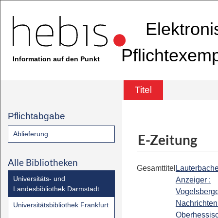
Elektron
Pflichtexem
Information auf den Punkt
Titel
Pflichtabgabe
Ablieferung
E-Zeitung
Alle Bibliotheken
Gesamttitel
Lauterbache
Universitäts- und
Anzeiger :
Landesbibliothek Darmstadt
Vogelsberg
Nachrichten 
Universitätsbibliothek Frankfurt
Oberhessis