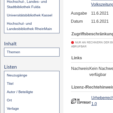
Hochschul-, Landes- und
Volkszeitun
Stadtbibliothek Fulda
Ausgabe
11.6.2021
Universitätsbibliothek Kassel
Datum
11.6.2021
Hochschul- und
Landesbibliothek RheinMain
Zugriffsbeschränkun
Inhalt
NUR AN RECHNERN DER B
ABRUFBAR
Themen
Links
Listen
Nachweis
Kein Nachwe
verfügbar
Neuzugänge
Titel
Lizenz-/Rechtehinwei
Autor / Beteiligte
Urheberrech
Ort
1.0
Verlage