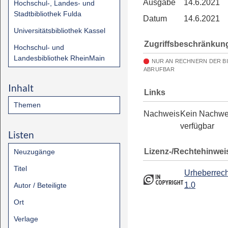
Ausgabe
14.6.2021
Hochschul-, Landes- und
Stadtbibliothek Fulda
Datum
14.6.2021
Universitätsbibliothek Kassel
Zugriffsbeschränkun
Hochschul- und
Landesbibliothek RheinMain
NUR AN RECHNERN DER B
ABRUFBAR
Inhalt
Links
Themen
Nachweis
Kein Nachwe
verfügbar
Listen
Lizenz-/Rechtehinwei
Neuzugänge
Titel
Urheberrech
1.0
Autor / Beteiligte
Ort
Verlage