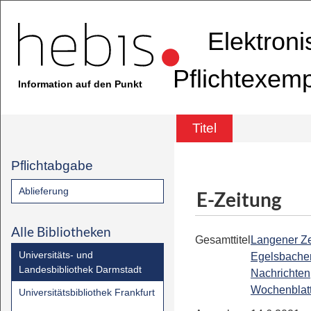
Elektron
Pflichtexem
Information auf den Punkt
Titel
Pflichtabgabe
Ablieferung
E-Zeitung
Alle Bibliotheken
Gesamttitel
Langener Ze
Universitäts- und
Egelsbache
Landesbibliothek Darmstadt
Nachrichten
Wochenblat
Universitätsbibliothek Frankfurt