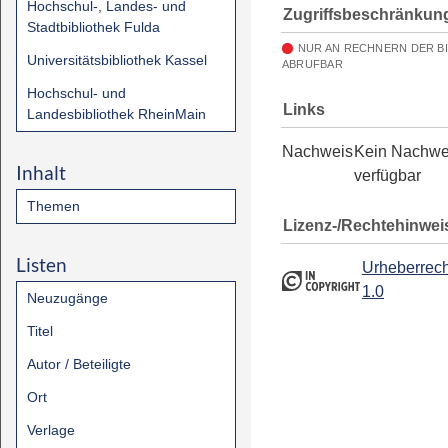
Hochschul-, Landes- und
Zugriffsbeschränkun
Stadtbibliothek Fulda
NUR AN RECHNERN DER B
Universitätsbibliothek Kassel
ABRUFBAR
Hochschul- und
Links
Landesbibliothek RheinMain
Nachweis
Kein Nachwe
Inhalt
verfügbar
Themen
Lizenz-/Rechtehinwei
Listen
Urheberrech
1.0
Neuzugänge
Titel
Autor / Beteiligte
Ort
Verlage