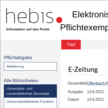
Elektron
Pflichtexem
Information auf den Punkt
Titel
Pflichtabgabe
Ablieferung
E-Zeitung
Alle Bibliotheken
Gesamttitel
Offenbach-P
Universitäts- und
Ausgabe
14.6.2021
Landesbibliothek Darmstadt
Datum
14.6.2021
Universitätsbibliothek Frankfurt