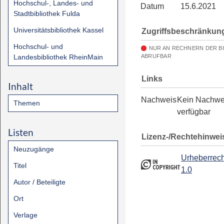
Hochschul-, Landes- und
Datum
15.6.2021
Stadtbibliothek Fulda
Universitätsbibliothek Kassel
Zugriffsbeschränkun
Hochschul- und
NUR AN RECHNERN DER B
Landesbibliothek RheinMain
ABRUFBAR
Links
Inhalt
Nachweis
Kein Nachwe
Themen
verfügbar
Listen
Lizenz-/Rechtehinwei
Neuzugänge
Urheberrech
Titel
1.0
Autor / Beteiligte
Ort
Verlage