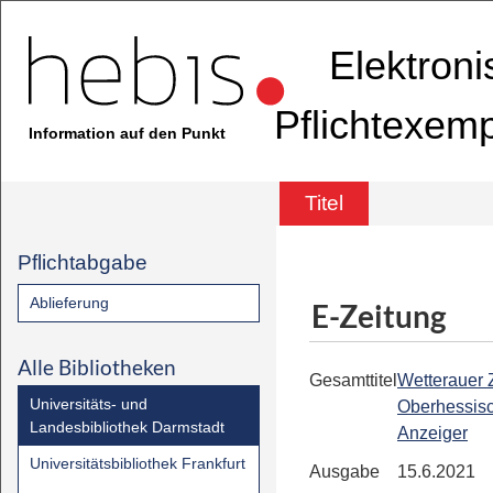
Elektron
Pflichtexem
Information auf den Punkt
Titel
Pflichtabgabe
Ablieferung
E-Zeitung
Alle Bibliotheken
Gesamttitel
Wetterauer Z
Universitäts- und
Oberhessis
Landesbibliothek Darmstadt
Anzeiger
Universitätsbibliothek Frankfurt
Ausgabe
15.6.2021