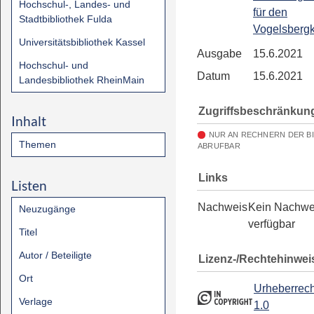
Hochschul-, Landes- und
für den
Stadtbibliothek Fulda
Vogelsbergk
Universitätsbibliothek Kassel
Ausgabe
15.6.2021
Hochschul- und
Datum
15.6.2021
Landesbibliothek RheinMain
Zugriffsbeschränkun
Inhalt
NUR AN RECHNERN DER B
Themen
ABRUFBAR
Links
Listen
Nachweis
Kein Nachwe
Neuzugänge
verfügbar
Titel
Autor / Beteiligte
Lizenz-/Rechtehinwei
Ort
Urheberrech
Verlage
1.0