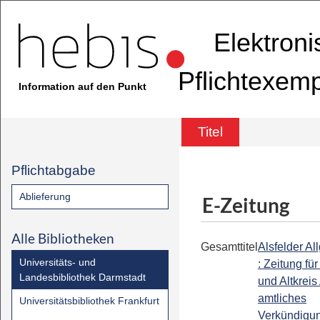
Elektron
Pflichtexem
Information auf den Punkt
Titel
Pflichtabgabe
Ablieferung
E-Zeitung
Alle Bibliotheken
Gesamttitel
Alsfelder A
Universitäts- und
: Zeitung für
Landesbibliothek Darmstadt
und Altkreis 
amtliches
Universitätsbibliothek Frankfurt
Verkündigun