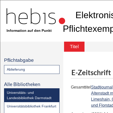
Elektron
Pflichtexem
Information auf den Punkt
Titel
Pflichtabgabe
Ablieferung
E-Zeitschrift
Alle Bibliotheken
Gesamttitel
Stadtjournal
Universitäts- und
Altenstadt m
Landesbibliothek Darmstadt
Limeshain, 
und Florstad
Universitätsbibliothek Frankfurt