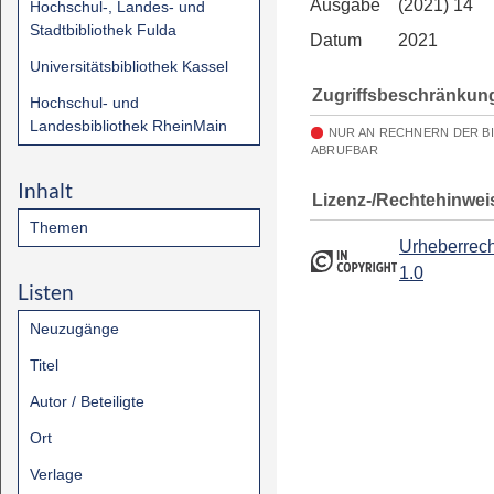
Ausgabe
(2021) 14
Hochschul-, Landes- und
Stadtbibliothek Fulda
Datum
2021
Universitätsbibliothek Kassel
Zugriffsbeschränkun
Hochschul- und
Landesbibliothek RheinMain
NUR AN RECHNERN DER B
ABRUFBAR
Inhalt
Lizenz-/Rechtehinwei
Themen
Urheberrech
1.0
Listen
Neuzugänge
Titel
Autor / Beteiligte
Ort
Verlage