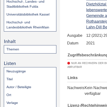
Hochschul-, Landes- und
Dietzhölztal 
Stadtbibliothek Fulda
lebenswerte
Universitätsbibliothek Kassel
Gemeinde 
Rothaarstei
Hochschul- und
Lahn-Dill B
Landesbibliothek RheinMain
Ausgabe
12 (2021) 2
Inhalt
Datum
2021
Themen
Zugriffsbeschränkun
Listen
NUR AN RECHNERN DER B
ABRUFBAR
Neuzugänge
Links
Titel
Autor / Beteiligte
Nachweis
Kein Nachwe
verfügbar
Ort
Verlage
Lizenz-/Rechtehinwei