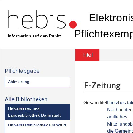
Elektron
Pflichtexem
Information auf den Punkt
Titel
Pflichtabgabe
Ablieferung
E-Zeitung
Alle Bibliotheken
Gesamttitel
Dietzhölztal
Universitäts- und
Nachrichten 
Landesbibliothek Darmstadt
amtliches
Mitteilungsbl
Universitätsbibliothek Frankfurt
die Gemein