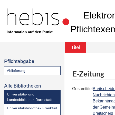
Elektro
Pflichtexe
Information auf den Punkt
Titel
Pflichtabgabe
Ablieferung
E-Zeitung
Alle Bibliotheken
Gesamttitel
Breitscheide
Universitäts- und
Nachrichten 
Landesbibliothek Darmstadt
Bekanntmac
der Gemein
Universitätsbibliothek Frankfurt
Breitscheid