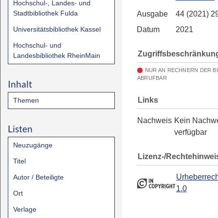
Hochschul-, Landes- und
Stadtbibliothek Fulda
Ausgabe
44 (2021) 2
Universitätsbibliothek Kassel
Datum
2021
Hochschul- und
Zugriffsbeschränkun
Landesbibliothek RheinMain
NUR AN RECHNERN DER B
ABRUFBAR
Inhalt
Links
Themen
Nachweis
Kein Nachw
Listen
verfügbar
Neuzugänge
Lizenz-/Rechtehinwei
Titel
Urheberrech
Autor / Beteiligte
1.0
Ort
Verlage