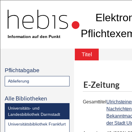
Elektro
Pflichtexe
Information auf den Punkt
Titel
Pflichtabgabe
Ablieferung
E-Zeitung
Alle Bibliotheken
Gesamttitel
Ulrichsteine
Universitäts- und
Nachrichten 
Landesbibliothek Darmstadt
Bekanntmac
der Stadt Ul
Universitätsbibliothek Frankfurt