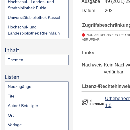
Ausgabe
49 (2021) 2
Hochschul-, Landes- und
Stadtbibliothek Fulda
Datum
2021
Universitätsbibliothek Kassel
Zugriffsbeschränkun
Hochschul- und
Landesbibliothek RheinMain
NUR AN RECHNERN DER B
ABRUFBAR
Inhalt
Links
Themen
Nachweis
Kein Nachw
verfügbar
Listen
Lizenz-/Rechtehinwei
Neuzugänge
Titel
Urheberrech
1.0
Autor / Beteiligte
Ort
Verlage