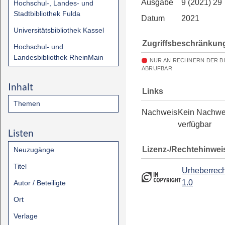
Ausgabe
9 (2021) 29
Hochschul-, Landes- und
Stadtbibliothek Fulda
Datum
2021
Universitätsbibliothek Kassel
Zugriffsbeschränkun
Hochschul- und
Landesbibliothek RheinMain
NUR AN RECHNERN DER B
ABRUFBAR
Inhalt
Links
Themen
Nachweis
Kein Nachwe
verfügbar
Listen
Lizenz-/Rechtehinwei
Neuzugänge
Titel
Urheberrech
1.0
Autor / Beteiligte
Ort
Verlage