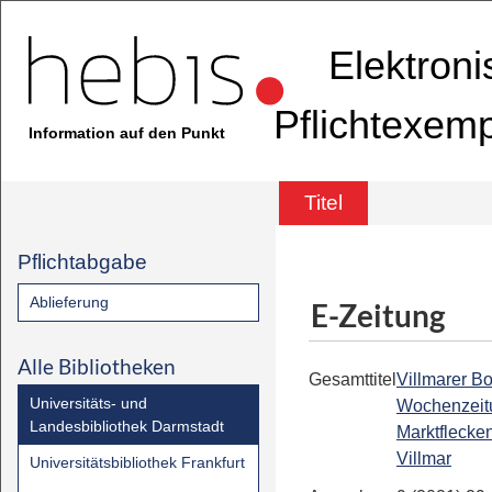
Elektron
Pflichtexem
Information auf den Punkt
Titel
Pflichtabgabe
Ablieferung
E-Zeitung
Alle Bibliotheken
Gesamttitel
Villmarer Bo
Universitäts- und
Wochenzeit
Landesbibliothek Darmstadt
Marktflecke
Villmar
Universitätsbibliothek Frankfurt