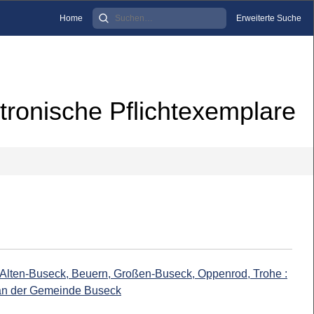
Home
Erweiterte Suche
tronische Pflichtexemplare
 Alten-Buseck, Beuern, Großen-Buseck, Oppenrod, Trohe :
gan der Gemeinde Buseck