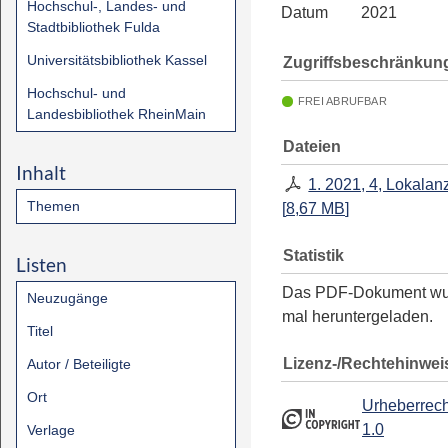
Hochschul-, Landes- und
Datum
2021
Stadtbibliothek Fulda
Universitätsbibliothek Kassel
Zugriffsbeschränkun
Hochschul- und
FREI ABRUFBAR
Landesbibliothek RheinMain
Dateien
Inhalt
1. 2021, 4, Lokalan
Themen
[
8,67 MB
]
Statistik
Listen
Das PDF-Dokument w
Neuzugänge
mal heruntergeladen.
Titel
Lizenz-/Rechtehinwei
Autor / Beteiligte
Ort
Urheberrech
1.0
Verlage