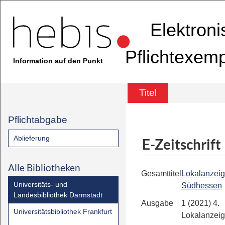
Elektron
Pflichtexem
Information auf den Punkt
Titel
Pflichtabgabe
Ablieferung
E-Zeitschrift
Alle Bibliotheken
Gesamttitel
Lokalanzeig
Universitäts- und
Südhessen
Landesbibliothek Darmstadt
Ausgabe
1 (2021) 4.
Universitätsbibliothek Frankfurt
Lokalanzeig