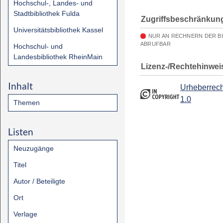
Hochschul-, Landes- und
Stadtbibliothek Fulda
Zugriffsbeschränkun
Universitätsbibliothek Kassel
NUR AN RECHNERN DER B
ABRUFBAR
Hochschul- und
Landesbibliothek RheinMain
Lizenz-/Rechtehinwei
Inhalt
Urheberrech
1.0
Themen
Listen
Neuzugänge
Titel
Autor / Beteiligte
Ort
Verlage