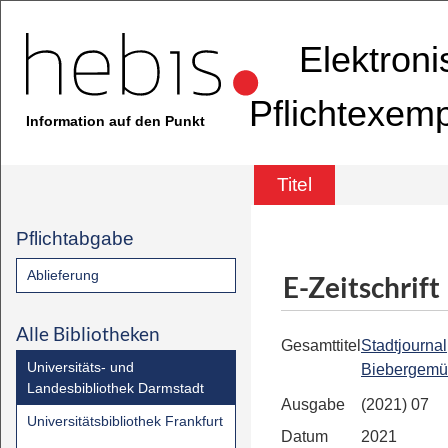
Elektron
Pflichtexem
Information auf den Punkt
Titel
Pflichtabgabe
Ablieferung
E-Zeitschrift
Alle Bibliotheken
Gesamttitel
Stadtjournal
Universitäts- und
Biebergem
Landesbibliothek Darmstadt
Ausgabe
(2021) 07
Universitätsbibliothek Frankfurt
Datum
2021