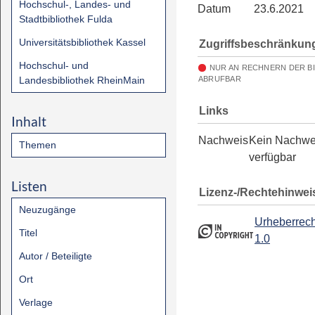
Hochschul-, Landes- und
Datum
23.6.2021
Stadtbibliothek Fulda
Universitätsbibliothek Kassel
Zugriffsbeschränkun
Hochschul- und
NUR AN RECHNERN DER B
Landesbibliothek RheinMain
ABRUFBAR
Links
Inhalt
Nachweis
Kein Nachwe
Themen
verfügbar
Listen
Lizenz-/Rechtehinwei
Neuzugänge
Urheberrech
Titel
1.0
Autor / Beteiligte
Ort
Verlage