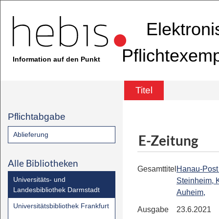
Elektron
Pflichtexem
Information auf den Punkt
Titel
Pflichtabgabe
Ablieferung
E-Zeitung
Alle Bibliotheken
Gesamttitel
Hanau-Post 
Universitäts- und
Steinheim, K
Landesbibliothek Darmstadt
Auheim,
Universitätsbibliothek Frankfurt
Ausgabe
23.6.2021