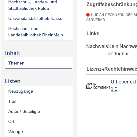
Hochschul-, Landes- und
Zugriffsbeschränkun
Stadtbibliothek Fulda
NUR AN RECHNERN DER B
Universitätsbibliothek Kassel
ABRUFBAR
Hochschul- und
Links
Landesbibliothek RheinMain
Nachweis
Kein Nachwe
Inhalt
verfügbar
Themen
Lizenz-/Rechtehinwei
Listen
Urheberrech
1.0
Neuzugänge
Titel
Autor / Beteiligte
Ort
Verlage