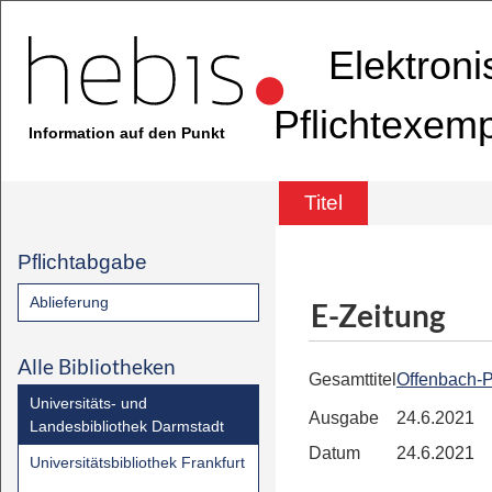
Elektron
Pflichtexem
Information auf den Punkt
Titel
Pflichtabgabe
Ablieferung
E-Zeitung
Alle Bibliotheken
Gesamttitel
Offenbach-P
Universitäts- und
Ausgabe
24.6.2021
Landesbibliothek Darmstadt
Datum
24.6.2021
Universitätsbibliothek Frankfurt