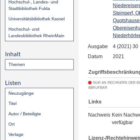
Hochschul-, Landes- und
Niedereise
Stadtbibliothek Fulda
Steinperf, O
Universitätsbibliothek Kassel
Quotshause
Obereisenh
Hochschul- und
Niederhörle
Landesbibliothek RheinMain
Ausgabe
4 (2021) 30
Inhalt
Datum
2021
Themen
Zugriffsbeschränkun
Listen
NUR AN RECHNERN DER B
ABRUFBAR
Neuzugänge
Links
Titel
Autor / Beteiligte
Nachweis
Kein Nachw
verfügbar
Ort
Verlage
Lizenz-/Rechtehinwei