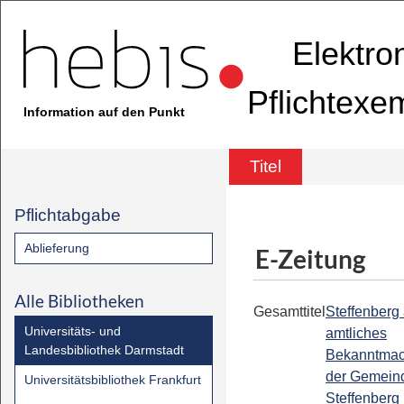
Elektro
Pflichtexe
Information auf den Punkt
Titel
Pflichtabgabe
Ablieferung
E-Zeitung
Alle Bibliotheken
Gesamttitel
Steffenberg 
Universitäts- und
amtliches
Landesbibliothek Darmstadt
Bekanntmac
der Gemein
Universitätsbibliothek Frankfurt
Steffenberg 