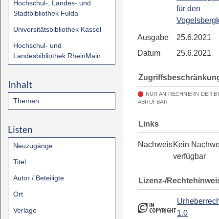
Hochschul-, Landes- und
für den
Stadtbibliothek Fulda
Vogelsbergk
Universitätsbibliothek Kassel
Ausgabe
25.6.2021
Hochschul- und
Datum
25.6.2021
Landesbibliothek RheinMain
Zugriffsbeschränkun
Inhalt
NUR AN RECHNERN DER B
Themen
ABRUFBAR
Links
Listen
Nachweis
Kein Nachwe
Neuzugänge
verfügbar
Titel
Autor / Beteiligte
Lizenz-/Rechtehinwei
Ort
Urheberrech
Verlage
1.0