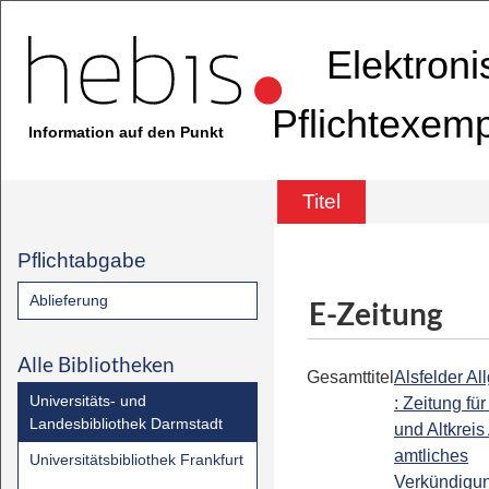
Elektron
Pflichtexem
Information auf den Punkt
Titel
Pflichtabgabe
Ablieferung
E-Zeitung
Alle Bibliotheken
Gesamttitel
Alsfelder A
Universitäts- und
: Zeitung für
Landesbibliothek Darmstadt
und Altkreis 
amtliches
Universitätsbibliothek Frankfurt
Verkündigun