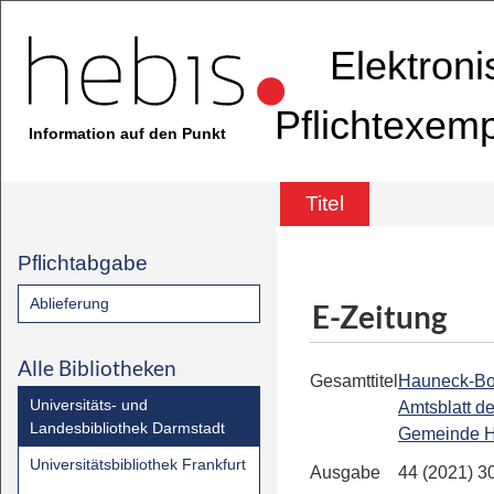
Elektron
Pflichtexem
Information auf den Punkt
Titel
Pflichtabgabe
Ablieferung
E-Zeitung
Alle Bibliotheken
Gesamttitel
Hauneck-Bot
Universitäts- und
Amtsblatt de
Landesbibliothek Darmstadt
Gemeinde 
Universitätsbibliothek Frankfurt
Ausgabe
44 (2021) 3