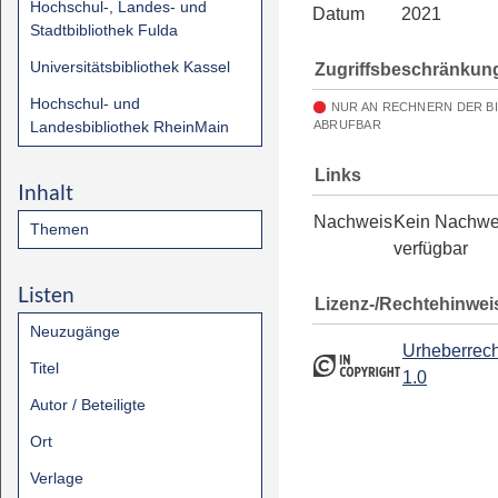
Hochschul-, Landes- und
Datum
2021
Stadtbibliothek Fulda
Universitätsbibliothek Kassel
Zugriffsbeschränkun
Hochschul- und
NUR AN RECHNERN DER B
Landesbibliothek RheinMain
ABRUFBAR
Links
Inhalt
Nachweis
Kein Nachwe
Themen
verfügbar
Listen
Lizenz-/Rechtehinwei
Neuzugänge
Urheberrech
Titel
1.0
Autor / Beteiligte
Ort
Verlage