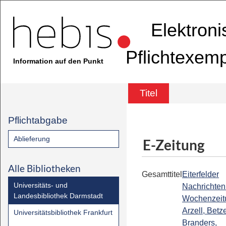
Elektron
Pflichtexem
Information auf den Punkt
Titel
Pflichtabgabe
Ablieferung
E-Zeitung
Alle Bibliotheken
Gesamttitel
Eiterfelder
Universitäts- und
Nachrichten 
Landesbibliothek Darmstadt
Wochenzeitu
Arzell, Betz
Universitätsbibliothek Frankfurt
Branders,