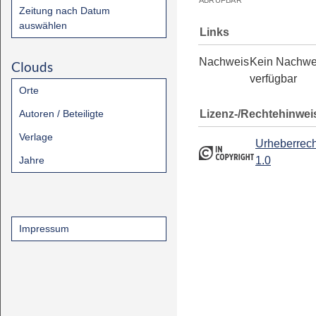
ABRUFBAR
Zeitung nach Datum
auswählen
Links
Nachweis
Kein Nachwe
Clouds
verfügbar
Orte
Lizenz-/Rechtehinwei
Autoren / Beteiligte
Verlage
Urheberrech
Jahre
1.0
Impressum