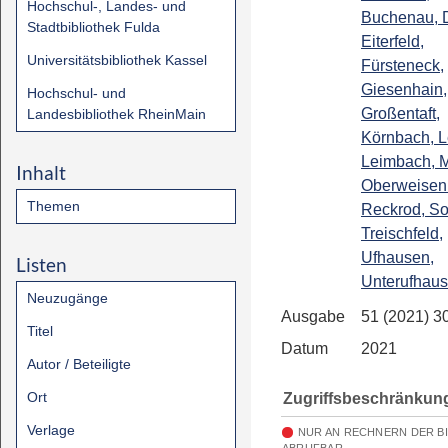
Hochschul-, Landes- und
Buchenau, Di
Stadtbibliothek Fulda
Eiterfeld,
Universitätsbibliothek Kassel
Fürsteneck,
Giesenhain,
Hochschul- und
Großentaft,
Landesbibliothek RheinMain
Körnbach, L
Leimbach, 
Inhalt
Oberweisen
Themen
Reckrod, So
Treischfeld,
Ufhausen,
Listen
Unterufhaus
Neuzugänge
Ausgabe
51 (2021) 3
Titel
Datum
2021
Autor / Beteiligte
Ort
Zugriffsbeschränkun
Verlage
NUR AN RECHNERN DER B