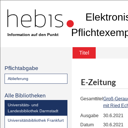
Elektron
Pflichtexem
Information auf den Punkt
Titel
Pflichtabgabe
Ablieferung
E-Zeitung
Alle Bibliotheken
Gesamttitel
Groß-Geraue
Universitäts- und
mit Ried Ec
Landesbibliothek Darmstadt
Ausgabe
30.6.2021
Universitätsbibliothek Frankfurt
Datum
30.6.2021