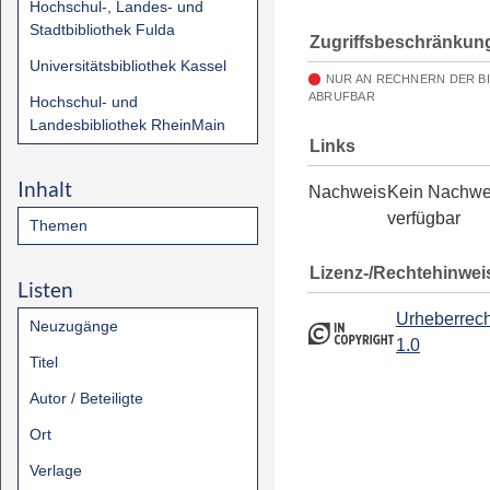
Hochschul-, Landes- und
Stadtbibliothek Fulda
Zugriffsbeschränkun
Universitätsbibliothek Kassel
NUR AN RECHNERN DER B
ABRUFBAR
Hochschul- und
Landesbibliothek RheinMain
Links
Inhalt
Nachweis
Kein Nachwe
verfügbar
Themen
Lizenz-/Rechtehinwei
Listen
Urheberrech
Neuzugänge
1.0
Titel
Autor / Beteiligte
Ort
Verlage