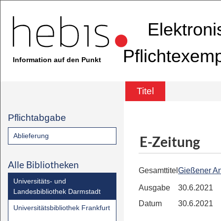
Elektron
Pflichtexem
Information auf den Punkt
Titel
Pflichtabgabe
Ablieferung
E-Zeitung
Alle Bibliotheken
Gesamttitel
Gießener An
Universitäts- und
Ausgabe
30.6.2021
Landesbibliothek Darmstadt
Datum
30.6.2021
Universitätsbibliothek Frankfurt