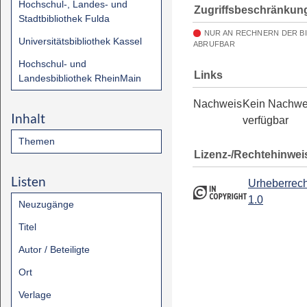
Hochschul-, Landes- und
Zugriffsbeschränkun
Stadtbibliothek Fulda
NUR AN RECHNERN DER B
Universitätsbibliothek Kassel
ABRUFBAR
Hochschul- und
Links
Landesbibliothek RheinMain
Nachweis
Kein Nachwe
Inhalt
verfügbar
Themen
Lizenz-/Rechtehinwei
Listen
Urheberrech
1.0
Neuzugänge
Titel
Autor / Beteiligte
Ort
Verlage