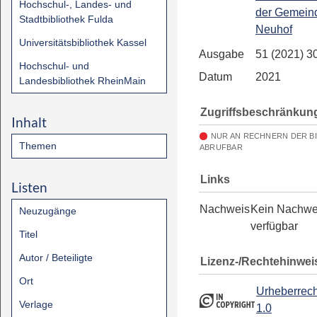
Hochschul-, Landes- und
der Gemein
Stadtbibliothek Fulda
Neuhof
Universitätsbibliothek Kassel
Ausgabe
51 (2021) 3
Hochschul- und
Datum
2021
Landesbibliothek RheinMain
Zugriffsbeschränkun
Inhalt
NUR AN RECHNERN DER B
Themen
ABRUFBAR
Links
Listen
Nachweis
Kein Nachwe
Neuzugänge
verfügbar
Titel
Autor / Beteiligte
Lizenz-/Rechtehinwei
Ort
Urheberrech
Verlage
1.0