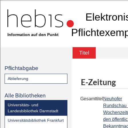
Elektron
Pflichtexem
Information auf den Punkt
Titel
Pflichtabgabe
Ablieferung
E-Zeitung
Alle Bibliotheken
Gesamttitel
Neuhofer
Universitäts- und
Rundschau 
Landesbibliothek Darmstadt
Wochenzeit
den öffentli
Universitätsbibliothek Frankfurt
Bekanntma