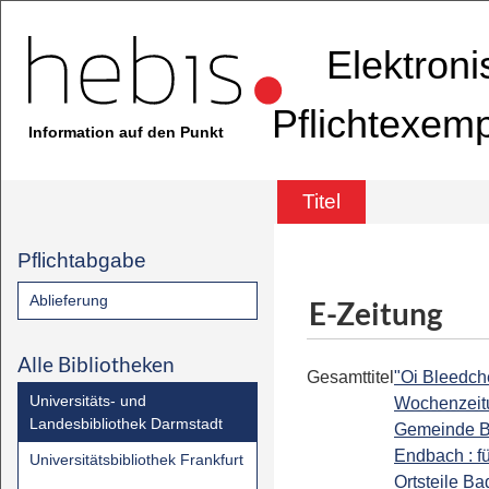
Elektron
Pflichtexem
Information auf den Punkt
Titel
Pflichtabgabe
Ablieferung
E-Zeitung
Alle Bibliotheken
Gesamttitel
"Oi Bleedche
Universitäts- und
Wochenzeit
Landesbibliothek Darmstadt
Gemeinde 
Endbach : fü
Universitätsbibliothek Frankfurt
Ortsteile Ba