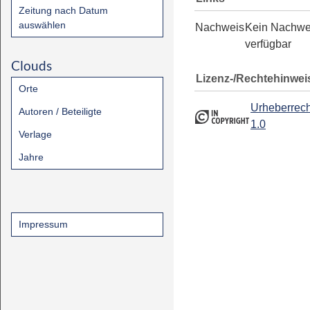
Zeitung nach Datum
auswählen
Nachweis
Kein Nachwe
verfügbar
Clouds
Lizenz-/Rechtehinwei
Orte
Urheberrech
Autoren / Beteiligte
1.0
Verlage
Jahre
Impressum