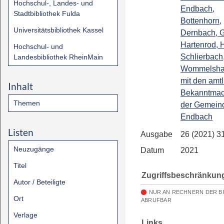
Hochschul-, Landes- und
Endbach,
Stadtbibliothek Fulda
Bottenhorn,
Universitätsbibliothek Kassel
Dernbach, G
Hartenrod, 
Hochschul- und
Schlierbach
Landesbibliothek RheinMain
Wommelsha
mit den amt
Inhalt
Bekanntma
Themen
der Gemein
Endbach
Listen
Ausgabe
26 (2021) 3
Neuzugänge
Datum
2021
Titel
Zugriffsbeschränkun
Autor / Beteiligte
NUR AN RECHNERN DER B
Ort
ABRUFBAR
Verlage
Links