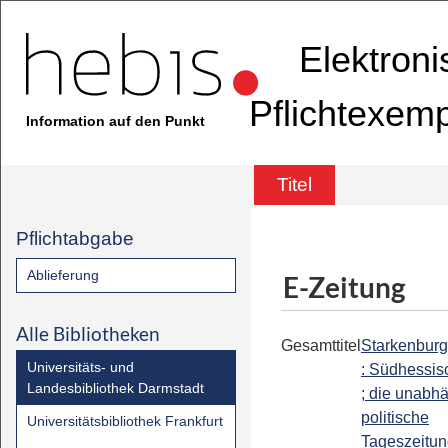
Elektron
Pflichtexem
Information auf den Punkt
Titel
Pflichtabgabe
Ablieferung
E-Zeitung
Alle Bibliotheken
Gesamttitel
Starkenburg
Universitäts- und
: Südhessis
Landesbibliothek Darmstadt
; die unabh
politische
Universitätsbibliothek Frankfurt
Tageszeitun