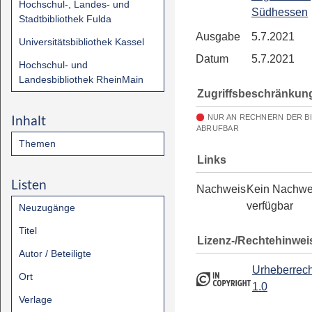
Hochschul-, Landes- und
Südhessen
Stadtbibliothek Fulda
Ausgabe
5.7.2021
Universitätsbibliothek Kassel
Datum
5.7.2021
Hochschul- und
Landesbibliothek RheinMain
Zugriffsbeschränkun
Inhalt
NUR AN RECHNERN DER B
ABRUFBAR
Themen
Links
Listen
Nachweis
Kein Nachwe
verfügbar
Neuzugänge
Titel
Lizenz-/Rechtehinwei
Autor / Beteiligte
Urheberrech
Ort
1.0
Verlage