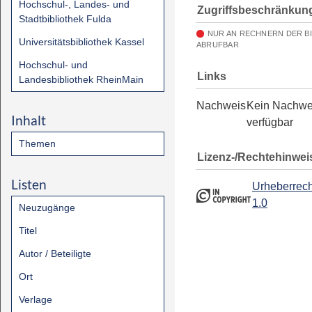
Hochschul-, Landes- und
Zugriffsbeschränkun
Stadtbibliothek Fulda
NUR AN RECHNERN DER B
Universitätsbibliothek Kassel
ABRUFBAR
Hochschul- und
Links
Landesbibliothek RheinMain
Nachweis
Kein Nachwe
Inhalt
verfügbar
Themen
Lizenz-/Rechtehinwei
Listen
Urheberrech
1.0
Neuzugänge
Titel
Autor / Beteiligte
Ort
Verlage