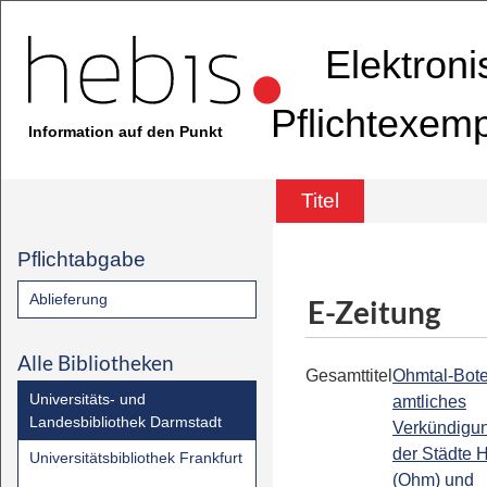
Elektron
Pflichtexem
Information auf den Punkt
Titel
Pflichtabgabe
Ablieferung
E-Zeitung
Alle Bibliotheken
Gesamttitel
Ohmtal-Bote
Universitäts- und
amtliches
Landesbibliothek Darmstadt
Verkündigu
der Städte
Universitätsbibliothek Frankfurt
(Ohm) und