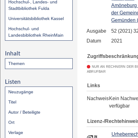
Hochschul-, Landes- und
Amöneburg 
Stadtbibliothek Fulda
der Gemein
Universitätsbibliothek Kassel
Gemünden (
Hochschul- und
Ausgabe
52 (2021) 3
Landesbibliothek RheinMain
Datum
2021
Inhalt
Zugriffsbeschränkun
Themen
NUR AN RECHNERN DER B
ABRUFBAR
Listen
Links
Neuzugänge
Nachweis
Kein Nachwe
Titel
verfügbar
Autor / Beteiligte
Lizenz-/Rechtehinwei
Ort
Verlage
Urheberrech