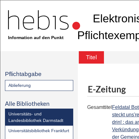
Elektron
Pflichtexem
Information auf den Punkt
Titel
Pflichtabgabe
Ablieferung
E-Zeitung
Alle Bibliotheken
Gesamttitel
Feldatal Bot
Universitäts- und
steckt uns'r
Landesbibliothek Darmstadt
drin! : das a
Verkündung
Universitätsbibliothek Frankfurt
der Gemein