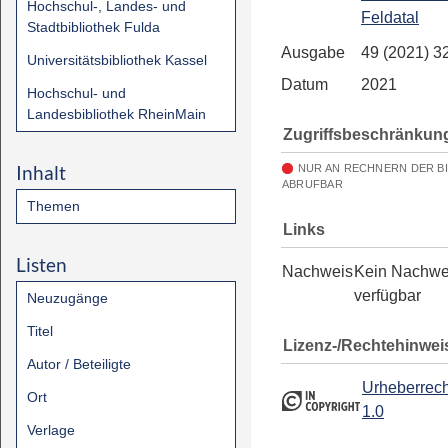
Hochschul-, Landes- und
Feldatal
Stadtbibliothek Fulda
Ausgabe
49 (2021) 3
Universitätsbibliothek Kassel
Datum
2021
Hochschul- und
Landesbibliothek RheinMain
Zugriffsbeschränkun
Inhalt
NUR AN RECHNERN DER B
ABRUFBAR
Themen
Links
Listen
Nachweis
Kein Nachwe
verfügbar
Neuzugänge
Titel
Lizenz-/Rechtehinwei
Autor / Beteiligte
Urheberrech
Ort
1.0
Verlage